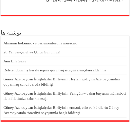
نوشته ها
Almanin hökumət və parlementosuna muraciət
20 Yanvar-Şərəf və Qürur Günümüz!
Ana Dili Günü
Referendum hiyləsi ilə rejimi qorumaq istəyən irançılara aldanma
Güney Azərbaycan İstiqlalçılar Birliyinin Heyran gədiyini Azərbaycandan
qoparmaq cəhdi barədə bildirişi
Güney Azərbaycan İstiqlalçılar Birliyinin Yenigün – bahar bayramı münasbəti
ilə millətimizə təbrik mesajı
Güney Azərbaycan İstiqlalçılar Birliyinin erməni, cilo və kürdlərin Güney
Azərbaycanda törətdiyi soyqırımla bağlı bildirişi