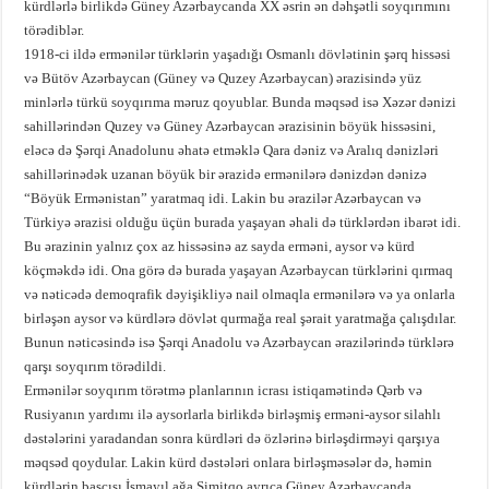
kürdlərlə birlikdə Güney Azərbaycanda XX əsrin ən dəhşətli soyqırımını
törədiblər.
1918-ci ildə ermənilər türklərin yaşadığı Osmanlı dövlətinin şərq hissəsi
və Bütöv Azərbaycan (Güney və Quzey Azərbaycan) ərazisində yüz
minlərlə türkü soyqırıma məruz qoyublar. Bunda məqsəd isə Xəzər dənizi
sahillərindən Quzey və Güney Azərbaycan ərazisinin böyük hissəsini,
eləcə də Şərqi Anadolunu əhatə etməklə Qara dəniz və Aralıq dənizləri
sahillərinədək uzanan böyük bir ərazidə ermənilərə dənizdən dənizə
“Böyük Ermənistan” yaratmaq idi. Lakin bu ərazilər Azərbaycan və
Türkiyə ərazisi olduğu üçün burada yaşayan əhali də türklərdən ibarət idi.
Bu ərazinin yalnız çox az hissəsinə az sayda erməni, aysor və kürd
köçməkdə idi. Ona görə də burada yaşayan Azərbaycan türklərini qırmaq
və nəticədə demoqrafik dəyişikliyə nail olmaqla ermənilərə və ya onlarla
birləşən aysor və kürdlərə dövlət qurmağa real şərait yaratmağa çalışdılar.
Bunun nəticəsində isə Şərqi Anadolu və Azərbaycan ərazilərində türklərə
qarşı soyqırım törədildi.
Ermənilər soyqırım törətmə planlarının icrası istiqamətində Qərb və
Rusiyanın yardımı ilə aysorlarla birlikdə birləşmiş erməni-aysor silahlı
dəstələrini yaradandan sonra kürdləri də özlərinə birləşdirməyi qarşıya
məqsəd qoydular. Lakin kürd dəstələri onlara birləşməsələr də, həmin
kürdlərin başçısı İsmayıl ağa Simitqo ayrıca Güney Azərbaycanda