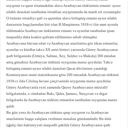
soyqırım və qarət törətməkdən əlavə Azərbaycan türklərinin erməni- aysor
silahlı dəstələri tərəfindən törədilən soyqırımında da mənfi rol oynamışdır.
O özünün törətdiyi qətl və qarətdən əlavə birləşmiş erməni-aysor silahlı
dəstəsinin başçılarından biri olan B.Marşimonu 1918-ci ilin mart ayında
öldürməklə Azərbaycan türklərinin erməni və aysorlar tərəfindən qisas
məqsədilə daha kəskin qətliam edilməsinə səbəb olmuşdur.
Azərbaycana hücum edən və Azərbaycan ərazilərinə göz tikən ermənilər,
aysorlar və kürdlər təkcə XX əsrin birinci yarısında Güney Azərbaycanın
qərb bölgəsində (Urmiya, Salmas, Xoy, Sulduz və Makıda) 300 mindən
artıq günahsız Azərbaycan türkünü soyqırıma məruz qoydular. Təkcə
birləşmiş erməni-aysor silahlı dəstələri Qacar dövlətinin yaratdığı
Komissiyanın rəsmi statistikasına görə 200 minədək Azərbaycan türkünü
1918-ci ildə Ciloluq faciəsi çərçivəsində soyqırıma məruz qoydular.
Güney Azərbaycanla eyni zamanda Quzey Azərbaycanın müxtəlif
bölgələrində, o cümlədən Bakı, Quba, Şamaxı, Naxçıvan və digər
bölgələrdə də Azərbaycan türkləri ermənilər tərəfindən soyqırıma məruz
qaldı.
Bu gün yenə də Azərbaycan türkünə qarşı soyqırım və Azərbaycan
ərazilərinin başqa xalqlara verilməsi məsələsi gündəmdədir. Bu dəfə
işğalçı fars hakimiyyəti məqsədli şəkildə Güney Azərbaycanın qərb