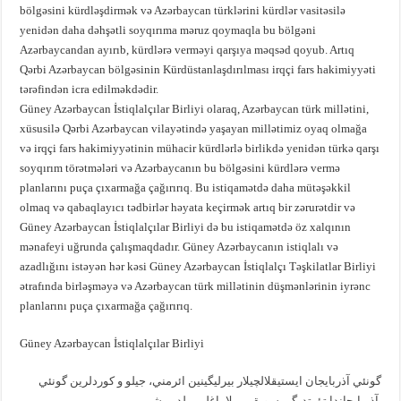
bölgəsini kürdləşdirmək və Azərbaycan türklərini kürdlər vasitəsilə
yenidən daha dəhşətli soyqırıma məruz qoymaqla bu bölgəni
Azərbaycandan ayırıb, kürdlərə verməyi qarşıya məqsəd qoyub. Artıq
Qərbi Azərbaycan bölgəsinin Kürdüstanlaşdırılması irqçi fars hakimiyyəti
tərəfindən icra edilməkdədir.
Güney Azərbaycan İstiqlalçılar Birliyi olaraq, Azərbaycan türk millətini,
xüsusilə Qərbi Azərbaycan vilayətində yaşayan millətimiz oyaq olmağa
və irqçi fars hakimiyyətinin mühacir kürdlərlə birlikdə yenidən türkə qarşı
soyqırım törətmələri və Azərbaycanın bu bölgəsini kürdlərə vermə
planlarını puça çıxarmağa çağırırıq. Bu istiqamətdə daha mütəşəkkil
olmaq və qabaqlayıcı tədbirlər həyata keçirmək artıq bir zərurətdir və
Güney Azərbaycan İstiqlalçılar Birliyi də bu istiqamətdə öz xalqının
mənafeyi uğrunda çalışmaqdadır. Güney Azərbaycanın istiqlalı və
azadlığını istəyən hər kəsi Güney Azərbaycan İstiqlalçı Təşkilatlar Birliyi
ətrafında birləşməyə və Azərbaycan türk millətinin düşmənlərinin iyrənc
planlarını puça çıxarmağa çağırırıq.
Güney Azərbaycan İstiqlalçılar Birliyi
گونئي آذربايجان ايستيقلالچيلار بيرليگينين ائرمني، جيلو و کوردلرين گونئي
آذربايجاندا تؤرتديگي سويقيريملا باغلي بيلديريشي