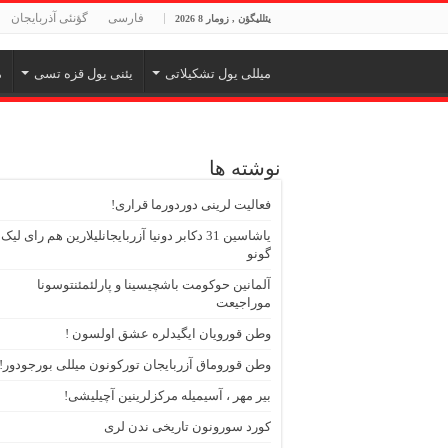
فارسی
گؤنئی آذربایجان
يئللي‏‎‏‎گؤن , زومار 8 2026
میللی یول تشکیلاتی
یئنی یول قزه تسی
م
نوشته ها
فعالیت لرینی دوردورما قراری!
یاشاسین 31 دکابر دونیا آزربایجانلیلارین هم رای لیک
گونو
آلمانین حوکومت باشچیسینا و پارلئمئنتوسونا
موراجیعت
وطن قورویان ایگیدلره عشق اولسون !
وطن قوروماق آزربایجان تورکونون میللی بورجودور!
بیر مهر ، آسیمیله مرکزلرینین آچیلیشی!
کورد سورونون تاریخی ندن لری