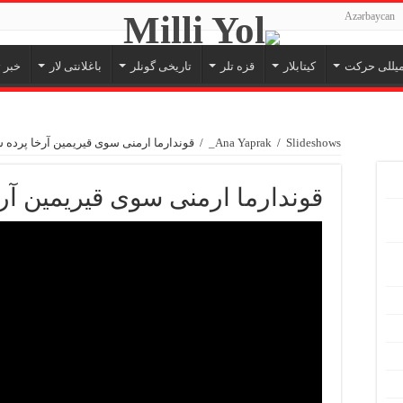
Azərbaycan
یللی حرکت
کیتابلار
قزه تلر
تاریخی گونلر
باغلانتی لار
خبر ت
Slideshows_
/
Ana Yaprak
/
قوندارما ارمنی سوی قیریمین آرخا پرده
قوندارما ارمنی سوی قیریمین آر