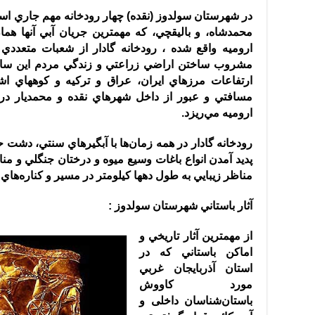
در شهرستان سولدوز
(
نقده
)
چهار رودخانه مهم جاري است
محمدشاه، و باليقچي‌، كه مهمترين جريان آبي آنها هما
اروميه واقع شده ، رودخانه گادار از شعبات متعددي
مشروب ساختن اراضي زراعتي و زندگي مردم اين سامان
ارتفاعات مرز‌هاي ايران، عراق و تركيه و كوههاي 
مسافتي و عبور از داخل شهرهاي نقده و محمديار در نا
اروميه مي‌ريزد
.
رودخانه گادار در همه زمان‌ها با آبگيرهاي سنتي، دشت 
پديد آمدن انواع باغات وسيع ميوه و درختان جنگلي و مناب
مناظر زيبايي به طول دهها كيلومتر در مسير و كناره‌ها
آثار باستاني شهرستان سولدوز
:
از مهمترين آثار تاريخي و
اماكن باستاني كه در
استان آذربايجان غربي
مورد كاووش
باستان‌شناسان داخلی و