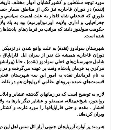
مورد توجه سلاطين و كشورگشايان ادوار مختلف تاريخ
(
نقده
)
در دوران قاجاريه نيز يكي از مناطق بسيار 
طوري كه فتحعلي شاه قاجار به علت اهميت سياسي و نظ
جغرافيايي و اداري ولايت اورمو
(
اورمیه
)
بود به يك ول
حكومت سولدوز دادند كه مراتب در فرمان‌هاي پادشاهان 
شده است
.
شهرستان سولدوز
(
نقده
)
به علت واقع شدن در نزديكي م
دوران قاجاريه هميشه يك نفر از سران ايل قاراپاپا
شامل شهرستان‌هاي فعلي سولدوز
(
نقده
)
، خانا
(
پيرانشه
مركزي به فرمان پادشاه وقت بر عهده مي‌گرفت و در رژي
به نام فرماندار نقده به امور اين سه شهرستان فع
قسمت‌هاي عمده نيروهاي نظامي آذربايجان هم در نقاط
لازم به توضيح است كه در زمانهاي گذشته عشاير و ايلا
رواندوز، شيخ‌عبيداله، سيمتقو و عشاير ديگر بارها به و
افشار ، مقدم و حتي قاراپاپاقها را مورد غارت و كشتار
ويران كرده‌اند
.
هنرمند پر آوازه آزربایجان جنوبی آراز ائل سس اهل این دی