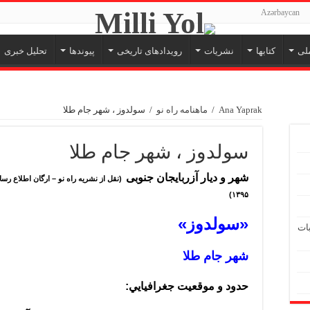
Azərbaycan
لی
کتابها
نشریات
رویدادهای تاریخی
پیوندها
تحلیل خبری
Ana Yaprak
/
ماهنامه راه نو
/
سولدوز ، شهر جام طلا
سولدوز ، شهر جام طلا
شهر و دیار آزربایجان جنوبی
۱۳۹۵)
«
سولدوز
»
بات
شهر جام طلا
حدود و موقعيت جغرافيايي
: