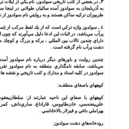
٣ـ در بعضي از كتب تاريخي سولدوز، نام يكي از ايلات 
به آذربايجان به سولدوز آمده ساليان طولاني در اينجا سك
طربوزان تركيه ساكن هستند و به روايتي نام سولدوز از ن
٤ ـ سولدوز واژه تركي است كه از يك لفظ مركب از
(
سو
پرآب مي‌باشد، در اثبات اين ادعا دليل مي‌آورند كه چون
داراي چندين تالاب بين المللي ، بركه و بزرگ و كوچك 
دشت پرآب نام گرفته است
.
چندين روايت و باورهاي ديگر درباره نام سولدوز آمده
مي‌باشد، سابقه نامگذاري منطقه به نام سولدوز تقر
سولدوز در كليه اسناد و مدارك و كتب تاريخي و نقشه ها
كوههاي باصفاي منطقـه
:
كوههاي با صفاي اين ناحيه عبارتند از
:
سلطان‌يعقوب
علي‌پنجه‌سي، خان‌طاووس، قاراداغ، ساري‌داش، كمرقايا
بهراملي داغي و قيزلار بالاخاناسي
.
رودخانه‌هاي دشت سولدوز
: