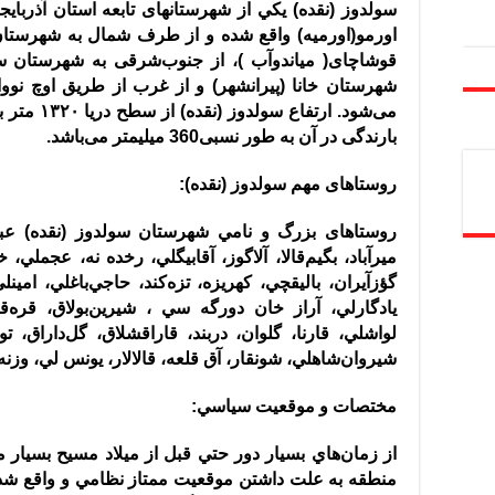
سولدوز
(
نقده
)
يكي از شهرستانهای تابعه استان آذرباي
اورمو
(
اورميه
)
واقع شده و از طرف شمال به شهرستان
قوشاچای
(
مياندوآب
)
، از جنوب‌شرقی به شهرستان س
شهرستان خانا
(
پيرانشهر
)
و از غرب از طريق اوچ نووا
می‌شود
.
ارتفاع سولدوز
(
نقده
)
بارندگی در آن به طور نسبی
360
ميليمتر می‌باشد
.
روستاهای مهم سولدوز
(
نقده
):
روستاهای بزرگ و نامي شهرستان سولدوز
(
نقده
)
عبا
ميرآباد، بگيم‌قالا، آلاگوز، آقابيگلي، رخده نه، عجملي، خل
گؤزآيران، باليقچي، كهريزه، تزه‌كند، حاجي‌باغلي، امين
يادگارلي، آراز خان دورگه سي ، شيرين‌بولاق، قره
لواشلي، قارنا، گلوان، دربند، قاراقشلاق، گل‌داراق، توپ
شيروان‌شاهلي، شونقار، آق قلعه، قالالار، يونس لي، وزنه ،
مختصات و موقعيت سياسي
:
از زمان‌هاي بسيار دور حتي قبل از ميلاد مسيح بسيار 
منطقه به علت داشتن موقعيت ممتاز نظامي و واقع شدن 