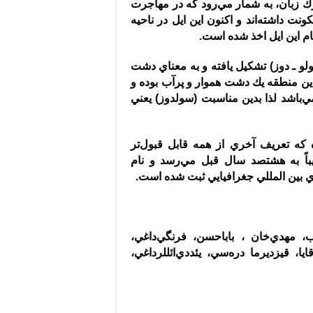
ترك زبان، به شمار مي‌رود كه در مهاجرت
ونت داشته‌اند و اكنون اين ايل در ناحيه
ام اين ايل اخذ شده است
.
لو ـ دوز
)
تشكيل يافته و به معناي دشت
 اين منطقه يك دشت هموار و پرآب بوده و
مي‌باشد لذا بدين مناسبت
(
سولدوز
)
يعني
 كه تعريف آخري از همه قابل قبول‌تر
يباً به هشتصد سال قبل مي‌رسد و نام
ي بين المللي جغرافيايي ثبت شده است
.
، مهدي‌خان ، باباحسن، فرنگي‌داغي،
، قيزديرما دره‌سي، يئددي‌ائللرداغي،