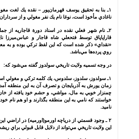
١ـ بنا به تحقيق يوسف قهرمان‌پور
–
نقده يك لغت مغولي 
ناغادي مأخوذ است، نوغا نام يك نفر مغولي و از سردارا
٢ـ نام شهر فعلي نقده در اسناد دورة قاجاريه از ج
قاراپاپاق توسط فتحعلي شاه قاجار و عباس‌ميرزا نا
«
نقداي
»
ذكر شده است كه اين لفظ تركي بوده و به معني
روي پرده‌ها مي‌باشد
.
در وجه تسميه ولايت تاريخي سولدوز گفته مي‌شود كه
:
١ـ سولدوز، سلدوز، سلدوس، يك كلمه تركي و مغولي است در شرح اين كلمه آمده كه
زمان يورش به آذربايجان و تصرف آن به اين منطقه آمده
چمنزار خوبي به مال، مواشي، و حشم خود يافته از خان
خواستند كه نامي به اين منطقه بگذارند و او هم نام خود
ناميد
.
٢ ـ وجود قسمتي از درياچه اورمو
(
اورميه
)
در اراضي اين
اين ولايت تاريخي مي‌تواند از دلايل قابل قبولي براي ريش