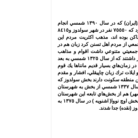
(
ایران
)
كه در سال ١٣۹٠ شمسي انجام
١٢١٦٠٢ نفر بود كه ٧٥٥٥٠ نفر در شهر سولدوز و٨٤١٥
روستاهاي تابعه ساكن بوده اند، مذهب اكثريت مردم اين
معي از مردم اهل تسنن كرد ‌زبان هم در
جمعيتي متنوعي داشت اقوام و مذاهب
مختلفي چون مسيحي ، كليمي و زردشتي در اينجا حضور داشتند كه از سال ١٣٢٥ شمسي به بعد
 در زمان‌هاي بسيار قديم مانناها يك قوم
ايلات ترك زبان چاپيقلي، افشار و مقدم
 اين منطقه سكونت دارند بخش سولدوز كه
بود در سال ١٣٣٧ شمسي از بخش به شهرستان
هر
)
هم از بخش‌هاي تابعه اين شهرستان
ش اوچ نووا
(
اشنويه
)
در سال ١٣٧٥ به
وز
(
نقده
)
جدا شدند
.