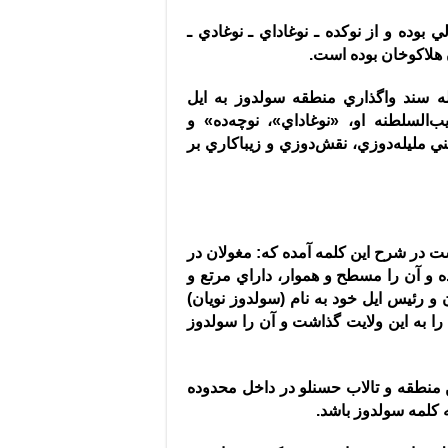
بوده و از نوكده ـ نوغاداي‌ ـ نوغادي‌ ـ
ن هلاكوخان بوده است
.
مله سند واگذاري منطقه سولدوز به ايل
يب‌السلطنه او،
«
نوغاداي
»
، نوچه‌ده
»
و
 مليله‌دوزي، نقش‌دوزي و زيباكاري بر
:
مغولان در
 و آن را مسطح و هموار، داراي مرتع و
 و رئيس ايل خود به نام
(
سولدوز نويان
)
 را به اين ولايت گذاشت و آن را سولدوز
 منطقه و تالاب حسنلو در داخل محدوده
ه كلمه سولدوز باشد
.