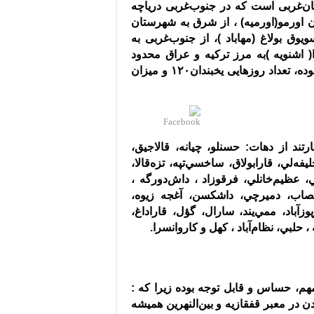
جان‌غربی است كه در جنوب‌غربی درياچه
 اورمو
(
اورميه
)
، از شرق به شهرستان
ویوق بولاغ
(
مهاباد
)
، از جنوب‌غربی به
(
اشنويه
)
به مرز تركيه و عراق محدود
از سطح دريا ١٣٢٠ متر بوده، تعداد روزهايی يخبندان١٢٠ و ميزان
رتند از دهات
:
حسنلو، چيانه، قالاجيق،
يفه‌لي، قارابولاق، ساخسي‌تپه، تزه‌قالا،
لي، عظيم‌خانلي، فرقوزاد ، داش‌دورگه ،
‌قصاب، دميرچي، داشكسن، آغجه زيوه،
وزآباد، ممي‌يند، سارال، گؤل، قاراداغ،
 حلبي، نظام‌آباد ، كهل و كاروانسرا
.
مهم، حساس و قابل توجه بوده زيرا كه
:
در معبر قفقازيه و بين‌النهرين هميشه