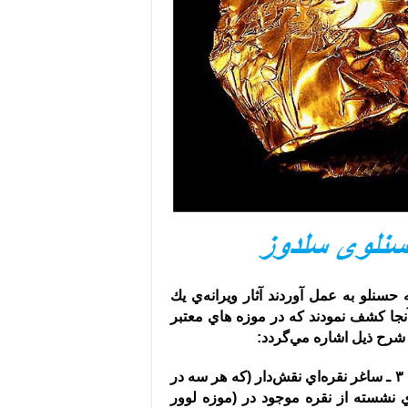
 در سال١٣٣٧ شمسي تا سال ١٣٥٤ از تپه حسنلو به عمل آوردند آثار ويرانه‌ي يك
 آنجا كشف نمودند كه در موزه هاي معتبر
ه شرح ذيل اشاره مي‌گردد
:
(
كه هر سه در
(
موزه لوور