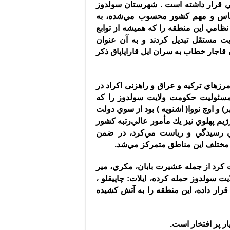
ي قرار داشته است
.
شهرستان سولدوز
حساس و مهم كشور محسوب مي‌شده، به
امي اين منطقه را كه هميشه از توابع
ايت مستقل تبديل كردند و به آن عنوان
قاجار خطاب به سران ايل قاراپاپاق ذكر
رزهاي تركيه و عراق و راهزنی اکراد در
ق مسئوليت حكومت ولايت سولدوز را كه
ر
)
و اوچ نووا
(
اشنويه
)
بود از سوي دولت
م پهلوي نيز يك مأمور عالي‌رتبه كشور
لي رسيدگي و رياست مي‌كرد، در ضمن
 مختلف اين مناطق متمركز مي‌شد
.
ت كرد از جمله عشيرت بابان، مكري، مير
لايت سولدوز حمله كرده، ايلات
:
چاپيقلو ،
 قرار داده، اين منطقه را به آتش كشيده
ار پر افتخار است
.