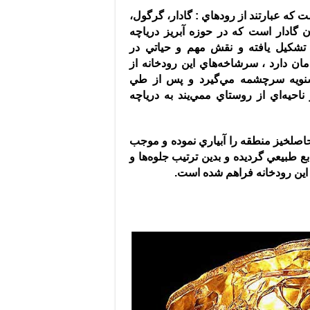
 كه عبارتند از رودهاي
:
گادار، گرگول،
ن گادار است كه در حوزه آبريز درياچه
 تشكيل يافته و نقش مهم و حياتي در
 دارد ، سرشاخه‌هاي اين رودخانه از
اشنويه سرچشمه مي‌گيرد و پس از طي
حيه‌اي از روستاي ممي‌يند به درياچه
حاصلخيز منطقه را آبياري نموده و موجب
ع طبيعي گرديده و بدين ترتيب جلوه‌ها و
ي اين رودخانه فراهم شده است
.