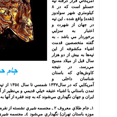
آمريكائي قرار گرفته تپه
حسنلو است كه در ٨
كيلومتري شهر سولدوز
(
نقده
)
واقع شده ، اين تپه
در جهان از شهرت و
اعتبار به سزايي
برخوردار مي باشد ، به
گفته متخصصين قدمت
اشياء مكشوفه از اين
تپه‌ها به بيش از دو هزار
سال قبل از ميلاد مسيح
مي‌رسد، در نتيجه
كاوش‌هاي كه باستان
شناسان داخلی و
آمريكايي كه
تمدن باستاني با اشياء عتيقه خيلي قديمي و بي‌نظير از
ايران و جهان نگهداري مي‌شوند كه به چند فقره از آنها ب
١‌ـ جام طلاي معروف ٢ ـ مجسمه شيري نشسته از نقره ٣ ـ ساغر نقره‌اي نقش‌دار
موزه باستان تهران
)
نگهداري مي‌شود ٤ـ مجسمه شيري نشسته از نقره موجود در