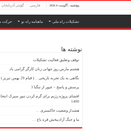
فارسی
گؤنئی آذربایجان
پنج‌شنبه , آگوست 6 2026
تشکیلات راه ملی
ماهنامه راه نو
حرکت م
نوشته ها
توقف وتعلیق فعالیت تشکیلات
هشتم مارس روز جهانی زنان کارگر گرامی باد
نگاهی به یک تجربه تاریخی …( قیام 29 بهمن تبریز )
پرسش و پاسخ – عبور از تنگنا 3
افشای پروژه رژیم برای گرم کردن تنور سیرک انتخا
1400
هشدار وضعیت خاکستری …
ما و جنگ آزادیبخش قره باغ …