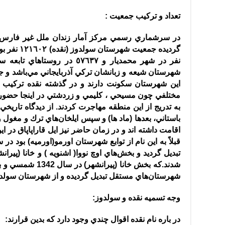
تعداد و تركيب جمعيت
:
در سرشماري رسمي مركز آمار زندان ملل غیر فارس
گرديده جمعيت شهرستان سولدوز
(
نقده
)
نفر در شهر محمديار و ٥٧٦٣٧ در 
شهرستان شيعه و زبانشان تركي آذربايجاني مي‌باشد و ج
اين شهرستان سكونت دارند و در گذشته نقده تركيب 
به تدريج از اين منطقه مهاجرت كردند
.
از ديدگاه تاريخي
باستاني، بعدها
(
ماد ها
)
و سپس ايلخان‌هاي ترك و مغول و 
اقامت داشته اند و در زمان حاضر نيز ايل قاراپاپاق در
قبلاً به اين نام از توابع شهرستان اورمو
(
اورميه
)
تبديل گرديد و بخش‌هاي اوچ نووا
(
اشنويه
)
و خانا
(
پيرانش
شدند
.
كه بخش خانا
(
پيرانشهر
)
در سال
1342
شمسي و بخ
شهرستان‌هاي مستقل تبديل گرديده و از شهرستان سولد
وجه تسميه نقده و سولدوز
:
در باره نام نقده اقوال چندي وجود دارد كه بدين قرارند
: