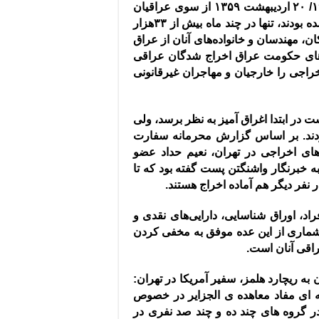
/
۲۰ اردیبهشت ۱۳۵۹ از سوی عراقیان
اخراجی که در مقابل سفارت تونس در تهران متحصن شده بودند، تنها در چند ماه بیش از ۳۳هزار
ن، مهندسان و خانواده‌های آنان از عراق
عاهای حکومت عراق اخراج شدگان عراقی
راجی را خارجیان و مهاجران غیرقانونی
است در ابتدا اغراق آمیز به نظر برسد، ولی
ند
.
بر اساس گزارش محرمانه سفارت
های اخراجی در تهران، نعیم حداد عضو
خبرنگار واشنگتن پست گفته بود که تا
ر نفر دیگر هم آماده اخراج هستند
.
اد، اوراق شناسایی، دارایی‌های نقدی و
ه شماری از این عده موفق به مخفی کردن
راقی آنان است
.
ه ریچارد هلمز، سفیر آمریکا در تهران
:
صورت سختگیرانه ای مفاد معاهده ی الجزایر در خصوص
در گروه های چند ده و چند صد نفری در