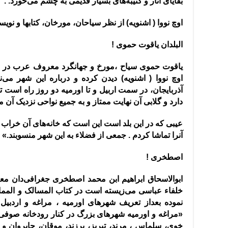
بقایای ‌آثار و کتیبه‌های بسیار قدیمی به چشم می‌خورد
. .
اوچ نووا
(
اشنویه
)
از نظر سیاحان‌، مورخان‌، کتابها و نوی
البلدان یاقوت حموی
!
اوچ نووا
(
اشنویه
)
دیدن کرده و درباره این شهر می‌نو
دارد و گلابی ‌آن نهایت ممتاز و به جمیع نواحی نزدیک ‌آن م
عیبی که در این بلد است این است که خانه‌های ‌آن خراب
‌آنرا تماشا کردم
.
جمعی از فضلاء به این شهر منسوبند
.»
اصطخری
!
ابوالاسحاق ابراهیم ابن محمد اصطخری جغرافی‌دان م
نموده بعداز تعریف شهرهای اورمیه ‌، مراغه و اردبیل
«
مراغه و اورمیه شهرهای بزرگ در کنار رودخانه صوفی چ
خوی‌، سلماس ، مرند‌، تبریز‌، برزند‌، موقان‌، جابروان