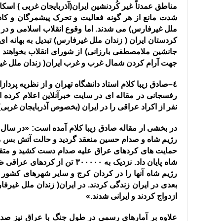
مناطق عمدتاً غیر کُردنشین ایران
(
آذربایجان غربی
)
اسکان
شدت مانع از هر گونه فعالیت و تحرک پیشمرگان و کا
ملل غیرفارس
)
می شدند
.
اما وقوع انقلاب اسلامی و در 
کردستان ایران
(
زندان ملل غیرفارس
)
تبدیل به بهانه 
جانشین ملامصطفی بارزانی
)
از شورای انقلاب بخواهند 
جهت آرام کردن شمال غرب و غرب ایران
(
زندان ملل غ
٤
–
صادق زیبا کلام استاد دانشگاه تهران و از نظریه پردا
نفر از اکراد عراقی را در ایران
(
بخصوص آذربایجان غربی
)
در بخشی ار مقاله صادق زیبا کلام آمده است
: «
رژیم شاه و صدام حسین منعقد گردید و حالت آتش بس میان
حمایت های کردهای عراق علیه صدام دست کشید و متقابل
شاه پایان داد
.
نزدیک به ۳۰۰۰۰۰ تن از کردهای عراقی ظرف یکی دو سال به ایران پناهنده شدند
رژیم شاه آنها را در کردان کرج و سایر شهرهای کشور ج
بعدی در ایران زندگی کردند
.
در ایران
(
زندان ملل غیرف
ازدواج کردند و ایرانی شدند
.»
علاوه بر آمارهای رسمی در طول جنگ با عراق نیز صدها