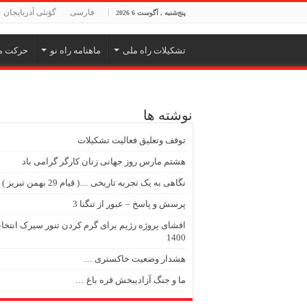
فارسی
گؤنئی آذربایجان
پنج‌شنبه , آگوست 6 2026
تشکیلات راه ملی
ماهنامه راه نو
حرکت م
نوشته ها
توقف وتعلیق فعالیت تشکیلات
هشتم مارس روز جهانی زنان کارگر گرامی باد
نگاهی به یک تجربه تاریخی …( قیام 29 بهمن تبریز )
پرسش و پاسخ – عبور از تنگنا 3
افشای پروژه رژیم برای گرم کردن تنور سیرک انتخا
1400
هشدار وضعیت خاکستری …
ما و جنگ آزادیبخش قره باغ …