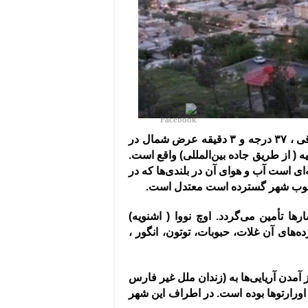
واقع در۴۵ درجه و ۷ دقیقه طول شرقی ‌، ۳۷ درجه و ۳ دقیقه عرض شمال در
(
از طریق جاده بین‌المللی
)
واقع است
.
 است ‌آب و هوای ‌آن در بلندی‌ها که در
ر جنوب شهر گسترده است معتدل است
.
رها تأمین می‌گردد
.
اوچ نووا
(
اشنویه
)
ای ‌آن غلات، حبوبات‌، توتون‌، انگور ‌،
‌آمدن ‌آریایی‌ها به
(
زندان ملل غیر فارس
اورارتوها بوده است
.
در اطراف این شهر