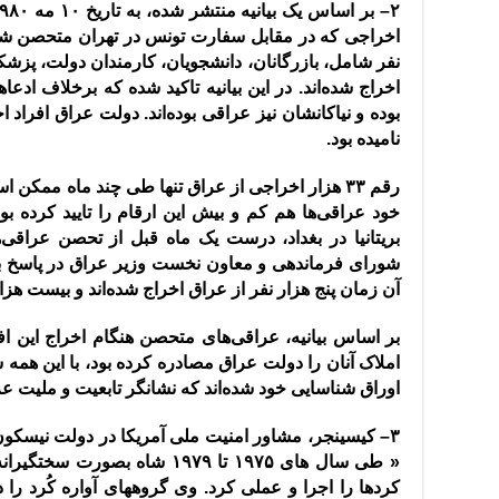
۲
–
بر اساس یک بیانیه منتشر شده، به تاریخ ۱۰ مه ۱۹۸۰
نفر شامل، بازرگانان، دانشجویان، کارمندان دولت، پزشکا
اخراج شده‌اند
.
در این بیانیه تاکید شده که برخلاف اد
بوده و نیاکانشان نیز عراقی بوده‌اند
.
دولت عراق افراد اخ
نامیده بود
.
رقم ۳۳ هزار اخراجی از عراق تنها طی چند ماه ممکن 
خود عراقی‌ها هم کم و بیش این ارقام را تایید کرده بود
بریتانیا در بغداد، درست یک ماه قبل از تحصن عراقی‌
شورای فرماندهی و معاون نخست وزیر عراق در پاسخ به 
آن زمان پنج هزار نفر از عراق اخراج شده‌اند و بیست هزا
بر اساس بیانیه، عراقی‌های متحصن هنگام اخراج این افر
املاک آنان را دولت عراق مصادره کرده بود، با این هم
اوراق شناسایی خود شده‌اند که نشانگر تابعیت و ملیت ع
٣
–
کیسینجر، مشاور امنیت ملی آمریکا در دولت نیسکون ب
«
طی سال های ۱۹۷۵ تا ۱۹۷۹ شاه ب
کردها را اجرا و عملی کرد
.
وی گروههای آواره کُرد را 