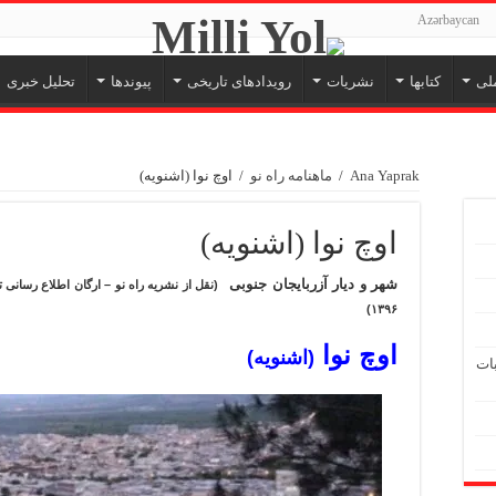
Azərbaycan
لی
کتابها
نشریات
رویدادهای تاریخی
پیوندها
تحلیل خبری
Ana Yaprak
/
ماهنامه راه نو
/
اوچ نوا (اشنویه)
اوچ نوا (اشنویه)
شهر و دیار آزربایجان جنوبی
۱۳۹۶)
اوچ نوا
(
اشنویه
)
بات