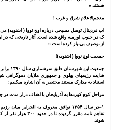
هستند
.»
معجم‌الاعلام شرق و غرب
!
اب فردینال توسل مسیحی درباره اوچ نووا
(
اشنویه
)
می‌ن
که در جنوب اورمیه واقع شده است
. ‌
آثار تاریخی که در ا
از توصیف بی‌نیاز کرده است
.»
جمعیت اوچ نووا
(
اشنویه
)!
جمعیت این شهرستان طبق سرشماری سال ۱۳۹۰ برابر با ۷۰۰۳۰ نفر بوده‌است
هدایت رژیمهای پهلوی و جمهوری ملایان دموگرافی شهر 
استناد به مدارک مستند مختصر به آن اشاره میکنیم
:
مراحل کوچ کوردها به آذربایجان با اهداف دراز مدت در 
١
–
در سال ۱۳۵۴ توافق معروف به الجزایر میان
تفاهم نامه مقرر گردیده ت
شوند
.