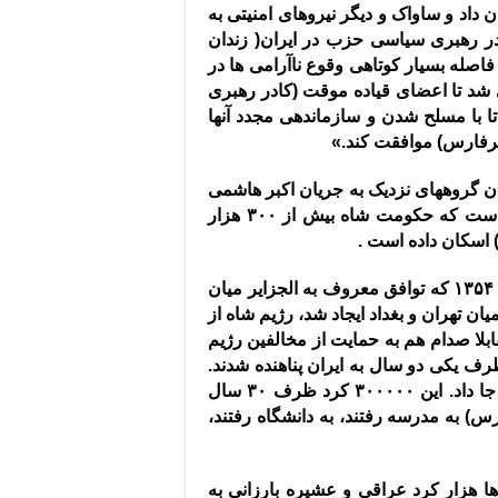
 داد و ساواک و دیگر نیروهای امنیتی به
در رهبری سیاسی حزب در ایران
(
زندان
فاصله بسیار کوتاهی وقوع ناآرامی ها در
ای شد تا اعضای قیاده موقت
(
کادر رهبری
تا با مسلح شدن و سازماندهی مجدد آنها
یرفارس
)
موافقت کند
.»
زان گروههای نزدیک به جریان اکبر هاشمی
رفسجانی در مقاله ای در سایت خبرآنلاین اعلام کرده است که حکومت شاه بیش از ۳۰۰ هزار
اسکان داده است
.
در سال ۱۳۵۴ که توافق معروف به الجزایر میان
 تهران و بغداد ایجاد شد، رژیم شاه از
ا صدام هم به حمایت از مخالفین رژیم
.
ا داد
.
این ۳۰۰۰۰۰ کرد ظرف ۳۰ سال
ارس
)
به مدرسه رفتند، به دانشگاه رفتند،
 هزار کرد عراقی و عشیره بارزانی به