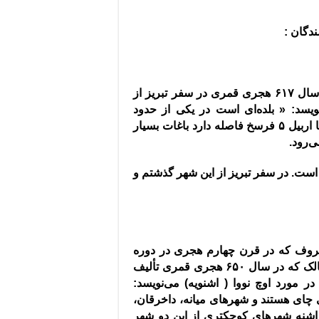
سندگان
:
یاقوت حموی سیاح ‌،‌مورخ و جهانگرد معروف عرب در سال ۶۱۷ هجری قمری در سفر تبریز از
یسد‌
: «
بلده‌ای است در یکی از حدود
‌آذربایجان، در سمت اربیل و تا اورمیه دو روز راه است تا اربیل ۵ فرسخ فاصله دارد باغات بسیار
ی‌رود
.
 است
.
در سفر تبریز از این شهر گذشتم و
عروف که در قرن چهارم هجری در دوره
خلفاء عباسی می‌زیسته است در کتاب المسالک و الممالک که در سال ۶۵۰ هجری قمری تألیف
 در مورد اوچ نووا
(
اشنویه
)
می‌نویسد
:
ای هستند و شهرهای میانه‌، داخرقان‌،
 و اشنه‌ شهرهای کوچکتری از این دو شهر